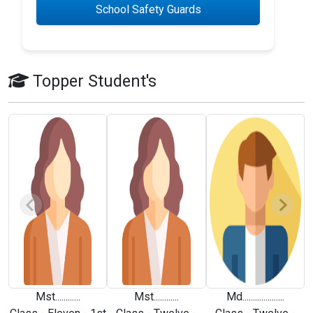
School Safety Guards
Topper Student's
Mst............
Mst............
Md....................