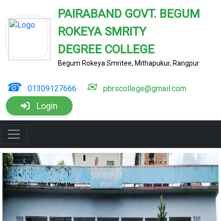
PAIRABAND GOVT. BEGUM
ROKEYA SMRITY
DEGREE COLLEGE
Begum Rokeya Smritee, Mithapukur, Rangpur
☎
✉
01309127666
pbrscollege@gmail.com
Login