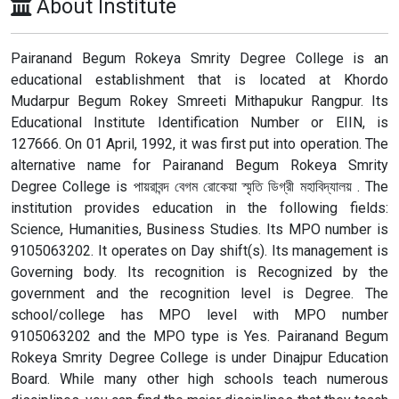
About Institute
Pairanand Begum Rokeya Smrity Degree College is an
educational establishment that is located at Khordo
Mudarpur Begum Rokey Smreeti Mithapukur Rangpur. Its
Educational Institute Identification Number or EIIN, is
127666. On 01 April, 1992, it was first put into operation. The
alternative name for Pairanand Begum Rokeya Smrity
Degree College is পায়রাবন্দ বেগম রোকেয়া স্মৃতি ডিগ্রী মহাবিদ্যালয় . The
institution provides education in the following fields:
Science, Humanities, Business Studies. Its MPO number is
9105063202. It operates on Day shift(s). Its management is
Governing body. Its recognition is Recognized by the
government and the recognition level is Degree. The
school/college has MPO level with MPO number
9105063202 and the MPO type is Yes. Pairanand Begum
Rokeya Smrity Degree College is under Dinajpur Education
Board. While many other high schools teach numerous