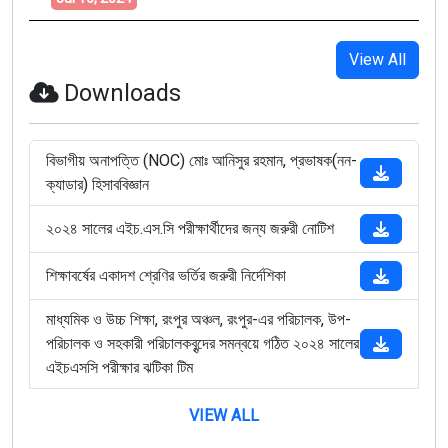
View All
Downloads
বিভাগীয় অনাপত্তি (NOC) মোঃ আনিসুর রহমান, প্রভাষক(নন-
ক্যাডার) হিসাববিজ্ঞান
২০২৪ সালের এইচ.এস.সি পরীক্ষার্থীদের জন্য জরুরী নোটিশ
শিক্ষাবর্ষের একাদশ শ্রেণির ভর্তির জরুরী নির্দেশিকা
মাধ্যমিক ও উচ্চ শিক্ষা, রংপুর অঞ্চল, রংপুর-এর পরিচালক, উপ-
পরিচালক ও সহকারী পরিচালকবৃন্দের সমন্বয়ে গঠিত ২০২৪ সালের
এইচএসসি পরীক্ষার ঝটিকা টিম
VIEW ALL